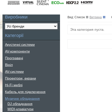
Виробники
Вид: Список
Витрина
Эта категория пуста.
Категорії
Акустичні системи
AV-компоненти
Програвачі
Вініл
AV-системи
Проектори, екрани
Hi-Fi меблі
Кабель для підключення
Музичне обладнання
DJ обладнання
MIDI-клавіатури