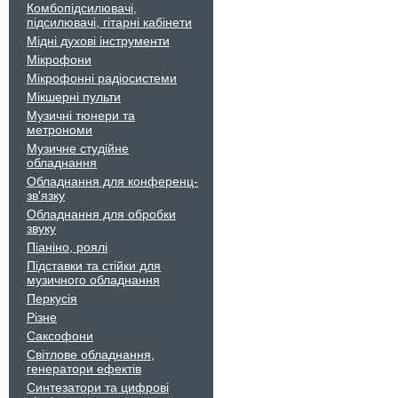
Комбопідсилювачі,
підсилювачі, гітарні кабінети
Мідні духові інструменти
Мікрофони
Мікрофонні радіосистеми
Мікшерні пульти
Музичні тюнери та
метрономи
Музичне студійне
обладнання
Обладнання для конференц-
зв'язку
Обладнання для обробки
звуку
Піаніно, роялі
Підставки та стійки для
музичного обладнання
Перкусія
Різне
Саксофони
Світлове обладнання,
генератори ефектів
Синтезатори та цифрові