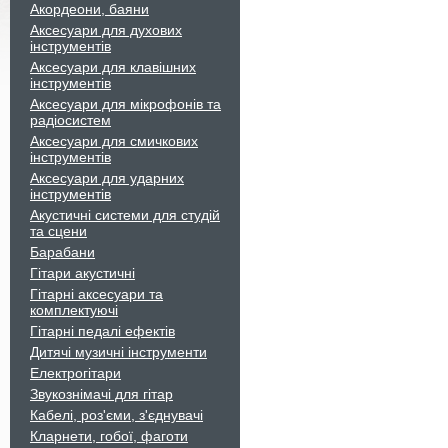
Акордеони, баяни
Аксесуари для духових
інструментів
Аксесуари для клавішних
інструментів
Аксесуари для мікрофонів та
радіосистем
Аксесуари для смичкових
інструментів
Аксесуари для ударних
інструментів
Акустичні системи для студій
та сцени
Барабани
Гітари акустичні
Гітарні аксесуари та
комплектуючі
Гітарні педалі ефектів
Дитячі музичні інструменти
Електрогітари
Звукознімачі для гітар
Кабелі, роз'єми, з'єднувачі
Кларнети, гобої, фаготи