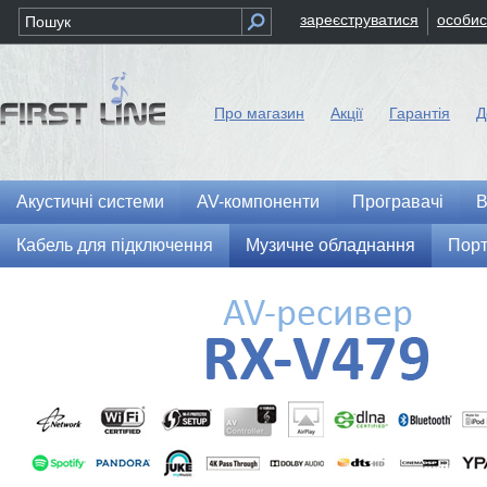
зареєструватися
особис
Про магазин
Акції
Гарантія
Д
Акустичні системи
AV-компоненти
Програвачі
В
Кабель для підключення
Музичне обладнання
Порт