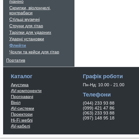
піаніно
Скрипки, віолончелі,
контрабаси
Стільці музичні
Струни для гітар
Тарілки для ударних
Ударні установки
Флейти
Чохли та кейси для гітар
Портатив
Каталог
Графік роботи
Акустика
Пн-Нд: 10.00 - 21.00
AV-компоненти
Телефони
Програвачі
Вініл
(044) 233 93 88
(099) 421 47 86
AV-системи
(063) 233 93 88
Проектори
(097) 148 95 18
Hi-Fi меблі
AV-кабелі