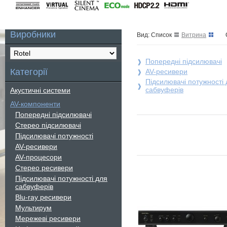
Виробники
Вид: Список
Витрина
Попередні підсилювачі
Категорії
AV-ресивери
Підсилювачі потужності 
сабвуферів
Акустичні системи
AV-компоненти
Попередні підсилювачі
Стерео підсилювачі
Підсилювачі потужності
AV-ресивери
AV-процесори
Стерео ресивери
Підсилювачі потужності для
сабвуферів
Blu-ray ресивери
Мультирум
Мережеві ресивери