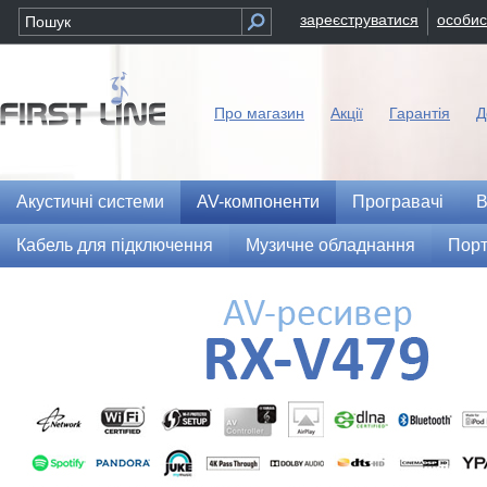
зареєструватися
особис
Про магазин
Акції
Гарантія
Д
Акустичні системи
AV-компоненти
Програвачі
В
Кабель для підключення
Музичне обладнання
Порт