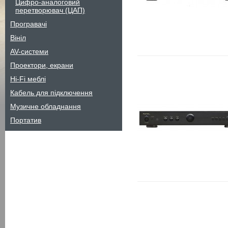
Цифро-аналоговий
перетворювач (ЦАП)
Програвачі
Вініл
AV-системи
Проектори, екрани
Hi-Fi меблі
Кабель для підключення
Музичне обладнання
Портатив