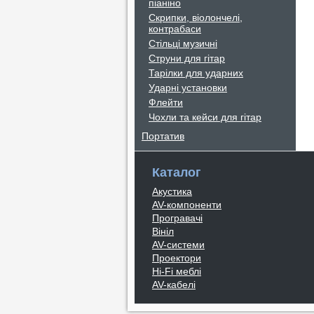
піаніно
Скрипки, віолончелі,
контрабаси
Стільці музичні
Струни для гітар
Тарілки для ударних
Ударні установки
Флейти
Чохли та кейси для гітар
Портатив
Каталог
Акустика
AV-компоненти
Програвачі
Вініл
AV-системи
Проектори
Hi-Fi меблі
AV-кабелі