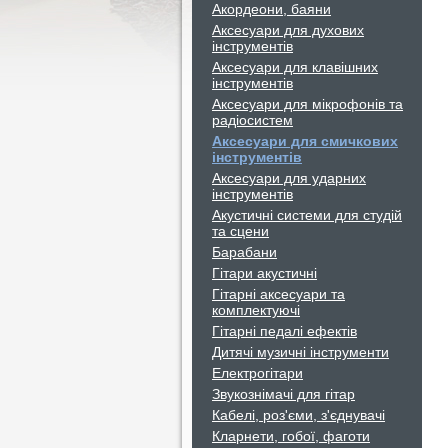
Акордеони, баяни
Аксесуари для духових
інструментів
Аксесуари для клавішних
інструментів
Аксесуари для мікрофонів та
радіосистем
Аксесуари для смичкових
інструментів
Аксесуари для ударних
інструментів
Акустичні системи для студій
та сцени
Барабани
Гітари акустичні
Гітарні аксесуари та
комплектуючі
Гітарні педалі ефектів
Дитячі музичні інструменти
Електрогітари
Звукознімачі для гітар
Кабелі, роз'єми, з'єднувачі
Кларнети, гобої, фаготи