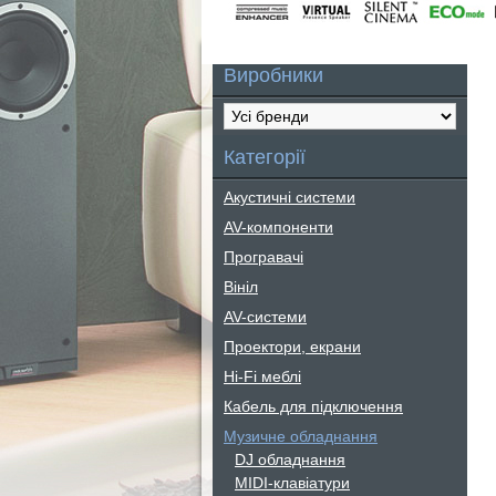
Виробники
Категорії
Акустичні системи
AV-компоненти
Програвачі
Вініл
AV-системи
Проектори, екрани
Hi-Fi меблі
Кабель для підключення
Музичне обладнання
DJ обладнання
MIDI-клавіатури