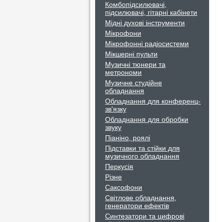
Комбопідсилювачі,
підсилювачі, гітарні кабінети
Мідні духові інструменти
Мікрофони
Мікрофонні радіосистеми
Мікшерні пульти
Музичні тюнери та
метрономи
Музичне студійне
обладнання
Обладнання для конференц-
зв'язку
Обладнання для обробки
звуку
Піаніно, роялі
Підставки та стійки для
музичного обладнання
Перкусія
Різне
Саксофони
Світлове обладнання,
генератори ефектів
Синтезатори та цифрові