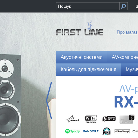
Про магаз
Акустичні системи
AV-компон
Кабель для підключення
Музи