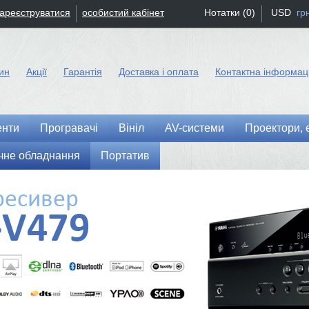
зареєструватися
особистий кабінет
Нотатки (0)
USD
гр
ин
Акції
Гарантія
Доставка і оплата
Контактна інформац
енти
Програвачі
Вініл
AV-системи
Проектори, 
чне обладнання
Портатив