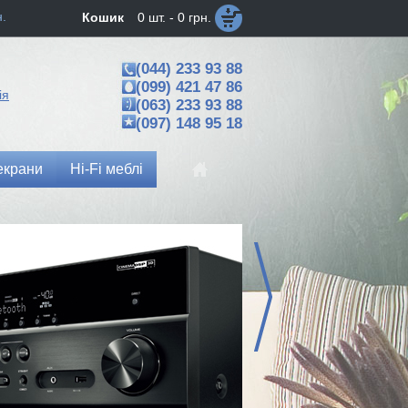
н.
Кошик
0 шт. - 0 грн.
(044) 233 93 88
(099) 421 47 86
ія
(063) 233 93 88
(097) 148 95 18
екрани
Hi-Fi меблі