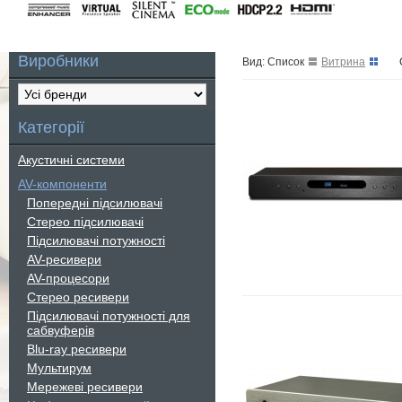
Виробники
Вид: Список
Витрина
Категорії
Акустичні системи
AV-компоненти
Попередні підсилювачі
Стерео підсилювачі
Підсилювачі потужності
AV-ресивери
AV-процесори
Стерео ресивери
Підсилювачі потужності для
сабвуферів
Blu-ray ресивери
Мультирум
Мережеві ресивери