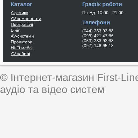
Каталог
Графік роботи
Акустика
Пн-Нд: 10.00 - 21.00
AV-компоненти
Телефони
Програвачі
Вініл
(044) 233 93 88
(099) 421 47 86
AV-системи
(063) 233 93 88
Проектори
(097) 148 95 18
Hi-Fi меблі
AV-кабелі
© Інтернет-магазин First-Lin
аудіо та відео систем