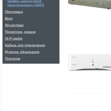
Цифро-аналоговий
перетворювач (ЦАП)
Програвачі
Вініл
AV-системи
Проектори, екрани
Hi-Fi меблі
Кабель для підключення
Музичне обладнання
Портатив