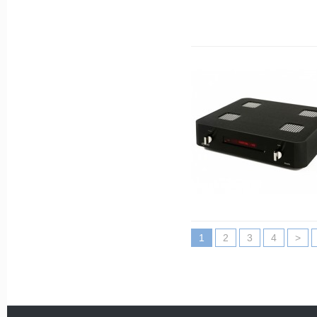
1
2
3
4
>