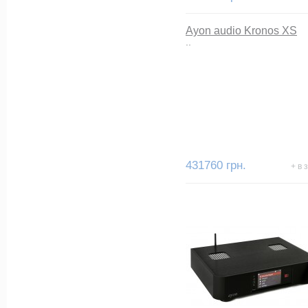
Ayon audio Kronos XS
..
431760 грн.
+ в 