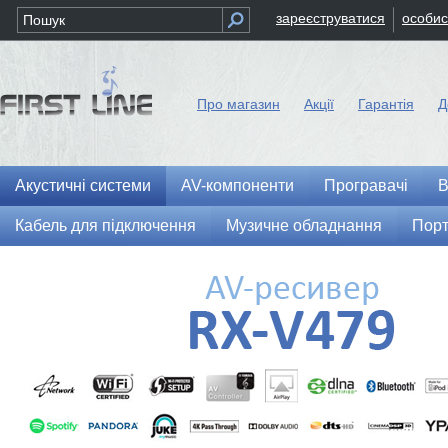
зареєструватися
особис
Про магазин
Акції
Гарантія
Д
Акустичні системи
AV-компоненти
Програвачі
В
Кабель для підключення
Музичне обладнання
Порт