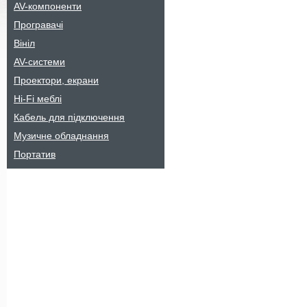
AV-компоненти
Програвачі
Вініл
AV-системи
Проектори, екрани
Hi-Fi меблі
Кабель для підключення
Музичне обладнання
Портатив