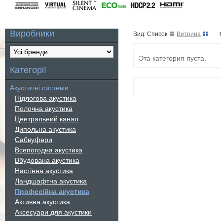
Виробники
Вид: Список
Витрина
Эта категория пуста.
Категорії
Акустичні системи
Підлогова акустика
Полочна акустика
Центральний канал
Дипольна акустика
Сабвуфери
Всепогодна акустика
Вбудована акустика
Настінна акустика
Ландшафтна акустика
Професійна акустика
Активна акустика
Аксесуари для акустики