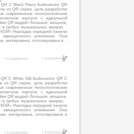
 QR C Black Piano Audiovector QR
ала из QR серии, цель разработки
мые современные технологические
мпактном корпусе с идеальной
нейки QR выдаёт большое, мощное,
ие в любых музыкальных жанрах.
ОЙ» Накладка передней панели
а авиационного алюминия. Она
е, матирована, отполирована и ..
+ в корзину
+ в сравнения
QR C White Silk Audiovector QR C
ла из QR серии, цель разработки
мые современные технологические
мпактном корпусе с идеальной
нейки QR выдаёт большое, мощное,
ие в любых музыкальных жанрах.
ОЙ» Накладка передней панели
а авиационного алюминия. Она
нке, матирована, отполирована и
+ в корзину
+ в сравнения