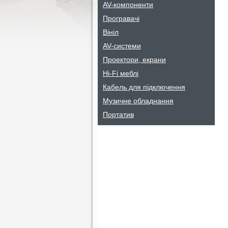
AV-компоненти
Програвачі
Вініл
AV-системи
Проектори, екрани
Hi-Fi меблі
Кабель для підключення
Музичне обладнання
Портатив