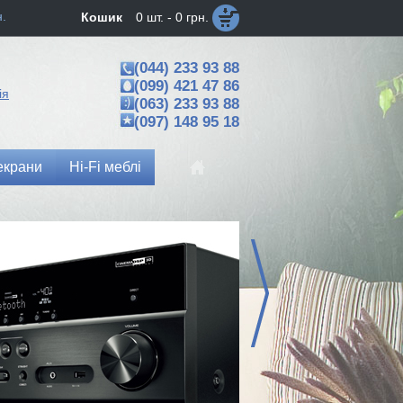
н.
Кошик
0 шт. - 0 грн.
(044) 233 93 88
(099) 421 47 86
ія
(063) 233 93 88
(097) 148 95 18
екрани
Hi-Fi меблі