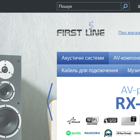
Про магаз
Акустичні системи
AV-компон
Кабель для підключення
Музи