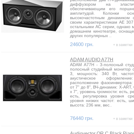
диффузором на эласти
обеспечивающим его поршн
амплитудой. Колонки о
высокочастотным динамиком 
своим характеристикам AE 307
остальными АС серии, однако м
домашнем кинотеатре, оснаще
других популярных ..
24600 грн.
+ в заметки
ADAM AUDIO A77H
ADAM A77H - 3-полосный сту
полосный студийный монитор с
3, мощность: 340 Вт, часто
акустическое оформлени
расположение фазоинвертора:
от 7" до 8", ВЧ-динамик: X-ART,
x 7", уровень громкости: есть, 
есть, регулировка уровня сре
уровня низких частот: есть, ш
высота: 236 мм, вес..
76440 грн.
+ в заметки
Audiovector QR C Black Pian