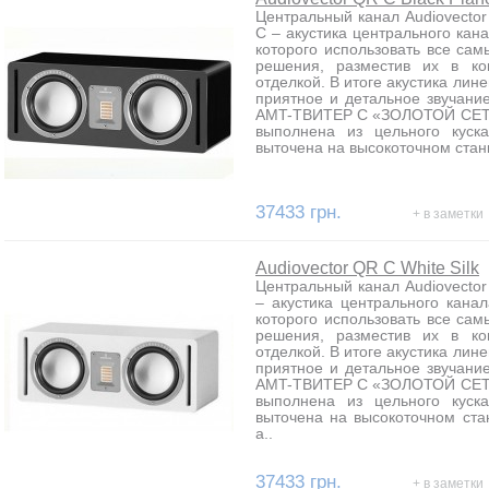
Центральный канал Audiovector
C – акустика центрального кан
которого использовать все са
решения, разместив их в ко
отделкой. В итоге акустика ли
приятное и детальное звучан
AMT-ТВИТЕР С «ЗОЛОТОЙ СЕТК
выполнена из цельного куск
выточена на высокоточном станк
37433 грн.
+ в заметки
Audiovector QR C White Silk
Центральный канал Audiovector 
– акустика центрального кана
которого использовать все са
решения, разместив их в ко
отделкой. В итоге акустика ли
приятное и детальное звучан
AMT-ТВИТЕР С «ЗОЛОТОЙ СЕТК
выполнена из цельного куск
выточена на высокоточном ста
а..
37433 грн.
+ в заметки