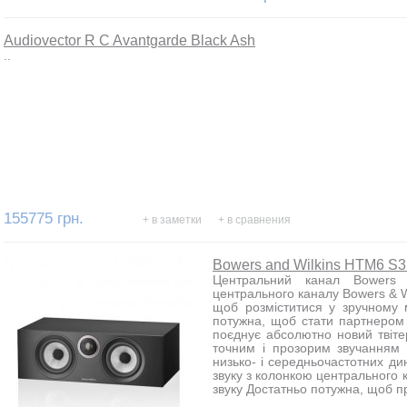
Audiovector R C Avantgarde Black Ash
..
155775 грн.
+ в заметки
+ в сравнения
Bowers and Wilkins HTM6 S3
Центральний канал Bowers
центрального каналу Bowers & W
щоб розміститися у зручному 
потужна, щоб стати партнером 
поєднує абсолютно новий твіт
точним і прозорим звучанням
низько- і середньочастотних ди
звуку з колонкою центрального 
звуку Достатньо потужна, щоб п