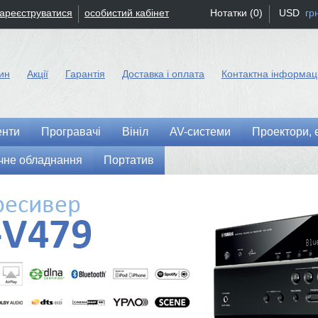
зареєструватися
особистий кабінет
Нотатки (0)
USD
гр
ин
Акції
Гарантія
Доставка і оплата
Контактна інформац
енти
Програвачі
Вініл
AV-системи
Проектори, 
чне обладнання
Портатив