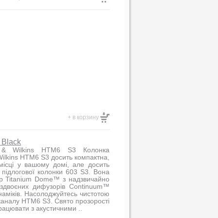
+ в корзину
 Black
 & Wilkins HTM6 S3 Колонка
ilkins HTM6 S3 досить компактна,
місці у вашому домі, але досить
підлогової колонки 603 S3. Вона
ер Titanium Dome™ з надзвичайно
 здвоєних дифузорів Continuum™
наміків. Насолоджуйтесь чистотою
каналу HTM6 S3. Свято прозорості
рацювати з акустичними ..