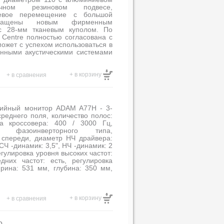
чном резиновом подвесе,
евое перемещение с большой
снащены новым фирменным
с 28-мм тканевым куполом. По
 Centre полностью согласована с
ожет с успехом использоваться в
нными акустическими системами
+ в корзину
+ в сравнения
дийный монитор ADAM A77H - 3-
реднего поля, количество полос:
та кроссовера: 400 / 3000 Гц,
е: фазоинверторного типа,
 спереди, диаметр НЧ драйвера:
 СЧ -динамик: 3,5", НЧ -динамик: 2
регулировка уровня высоких частот:
дних частот: есть, регулировка
ирина: 531 мм, глубина: 350 мм,
+ в корзину
+ в сравнения
o