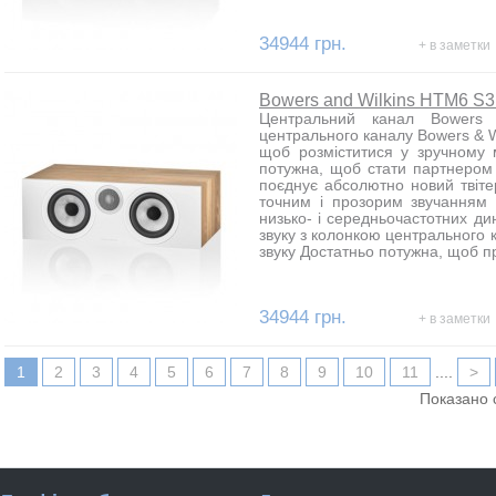
34944 грн.
+ в заметки
Bowers and Wilkins HTM6 S3
Центральний канал Bowers
центрального каналу Bowers & W
щоб розміститися у зручному 
потужна, щоб стати партнером 
поєднує абсолютно новий твіт
точним і прозорим звучанням
низько- і середньочастотних ди
звуку з колонкою центрального 
звуку Достатньо потужна, щоб п
34944 грн.
+ в заметки
1
2
3
4
5
6
7
8
9
10
11
....
>
Показано с