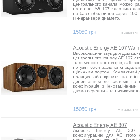
центрального канала можно ра
на стене. АЭ 107 идеально до
на базе юбилейной серии 100.
НЧ-драйвера диаметр..
15050 грн.
+ в заметки
Acoustic Energy AE 107 Walnu
Високоякісний звук для домашнь
центрального каналу AE 107 ст
та домашніх кінотеатрів, забезп
потужні баси завдяки спеціаль
щілинним портом. Компактний д
полицях або кріпити на стін
доповненням до системи на о
конфігурація з інноваційними
двома середньо- та низькочасто
15050 грн.
+ в заметки
Acoustic Energy AE 307
Acoustic Energy AE 307 
конфигурацию для АС этого 
расположены два НЧ-динамик