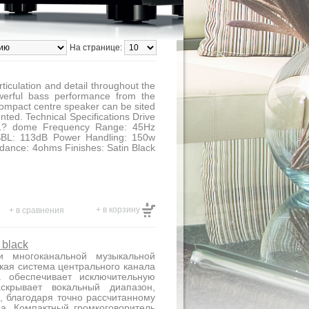
На странице:
ticulation and detail throughout the
erful bass performance from the
 compact centre speaker can be sited
unted. Technical Specifications Drive
 1? dome Frequency Range: 45Hz
 SBL: 113dB Power Handling: 150w
ance: 4ohms Finishes: Satin Black
+ в корзину
+ в сравнения
 black
и многоканальной музыкальной
кая система центрального канала
а обеспечивает исключительную
скрывает вокальный диапазон,
 благодаря точно рассчитанному
а. Компактный громкоговоритель