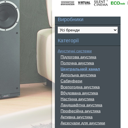
Виробники
Категорії
Акустичні системи
Підлогова акустика
Полочна акустика
Центральний канал
Дипольна акустика
Сабвуфери
Всепогодна акустика
Вбудована акустика
Настінна акустика
Ландшафтна акустика
Професійна акустика
Активна акустика
Аксесуари для акустики