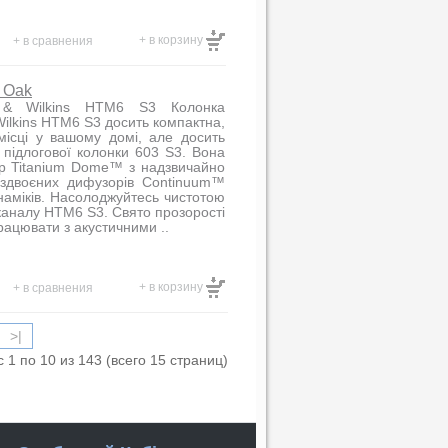
+ в корзину
+ в сравнения
 Oak
 & Wilkins HTM6 S3 Колонка
ilkins HTM6 S3 досить компактна,
місці у вашому домі, але досить
підлогової колонки 603 S3. Вона
ер Titanium Dome™ з надзвичайно
 здвоєних дифузорів Continuum™
наміків. Насолоджуйтесь чистотою
каналу HTM6 S3. Свято прозорості
рацювати з акустичними ..
+ в корзину
+ в сравнения
>|
 1 по 10 из 143 (всего 15 страниц)