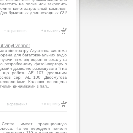
зместить на полке или закрепить
полнит кинотеатральный комплект
 Два бумажных длинноходных СЧ/
+ в корзину
+ в сравнения
t vinyl venner
ого кінотеатру Акустична система
ворена для багатоканальних аудіо
ечуючи чітке відтворення вокалу та
но розробленому фазоінвертору з
изайн дозволяє розміщувати її на
і, що робить AE 107 ідеальним
снові серії AE 100. Двосмугова
 технологіями Колонка оснащена
тними динаміками з пап..
+ в корзину
+ в сравнения
Centre имеет традиционную
класса. На ее передней панели
а диаметром 110 с алюминиевом