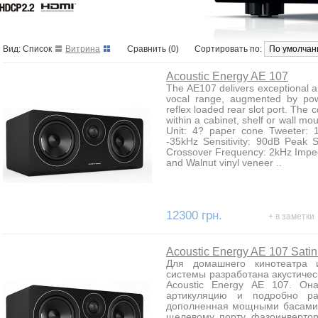
Вид: Список
Витрина
Сравнить (0)
Сортировать по:
Acoustic Energy AE 107
The AE107 delivers exceptional ar
vocal range, augmented by pow
reflex loaded rear slot port. The
within a cabinet, shelf or wall mo
Unit: 4? paper cone Tweeter:
-35kHz Sensitivity: 90dB Peak
Crossover Frequency: 2kHz Imped
and Walnut vinyl veneer ..
12300 грн.
+ в заметки
Acoustic Energy AE 107 Satin
Для домашнего кинотеатра 
системы разработана акустичес
Acoustic Energy AE 107. Он
артикуляцию и подробно ра
дополненная мощными басами,
щелевому порту фазоинвертор