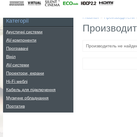
Главная
»
Производители
Категорії
Производит
Акустичні системи
AV-компоненти
Производитель не найде
Програвачі
Вініл
AV-системи
Проектори, екрани
Hi-Fi меблі
Кабель для підключення
Музичне обладнання
Портатив