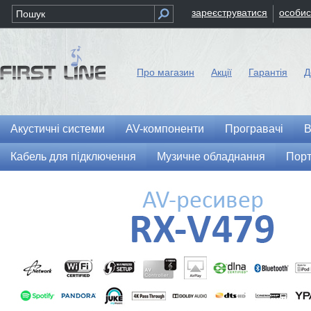
зареєструватися
особис
Про магазин
Акції
Гарантія
Д
Акустичні системи
AV-компоненти
Програвачі
В
Кабель для підключення
Музичне обладнання
Порт